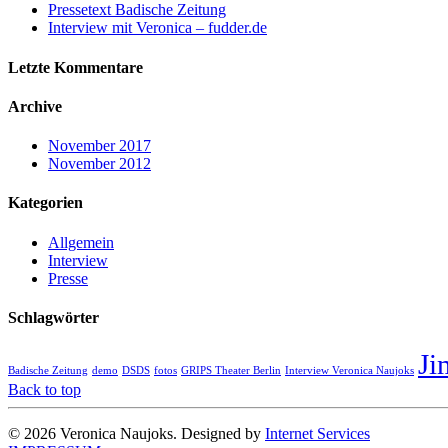
Pressetext Badische Zeitung
Interview mit Veronica – fudder.de
Letzte Kommentare
Archive
November 2017
November 2012
Kategorien
Allgemein
Interview
Presse
Schlagwörter
Ji
Badische Zeitung
demo
DSDS
fotos
GRIPS Theater Berlin
Interview Veronica Naujoks
Back to top
© 2026 Veronica Naujoks. Designed by
Internet Services