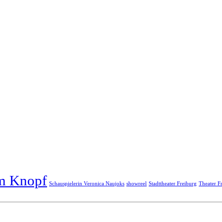
m Knopf
Schauspielerin Veronica Naujoks
showreel
Stadttheater Freiburg
Theater F