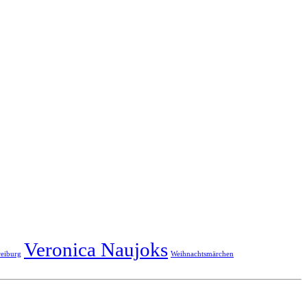
Veronica Naujoks
reiburg
Weihnachtsmärchen